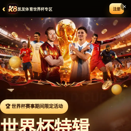
z6尊龙
×
z6尊龙
登录
注册领取福利
注册首存送彩金
PG超高爆率，参与抢红包最高8888元
立即下载
了解更多