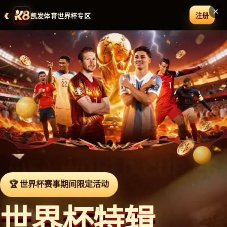
尊龙凯时就是博
×
尊龙凯时就是博
登录
注册领取福利
注册首存送彩金
PG超高爆率，参与抢红包最高8888元
立即下载
了解更多