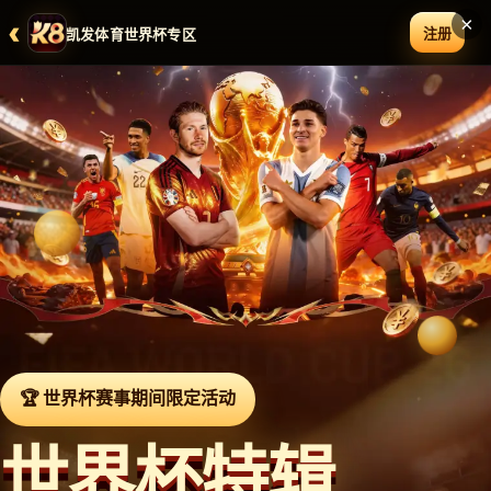
尊龙凯时就是博
×
尊龙凯时就是博
登录
注册领取福利
注册首存送彩金
PG超高爆率，参与抢红包最高8888元
立即下载
了解更多