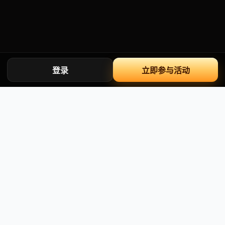
为什么选择尊龙凯时-人生就是搏(中国)
官方网站？
D88尊龙网站是品牌与用户进行深度互动的核心操作平台。
网站架构经过优化，加载迅捷，交互流畅，为用户提供沉浸
式的娱乐操作体验。它集成了智能游戏推荐、实时数据更新
和便捷的支付系统，满足用户从浏览、游戏到资金管理的全