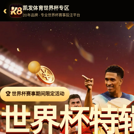
尊龙会官网
尊龙会官网
网站首页
注册首存送彩
PG超高爆率，参与抢红包最高8888元
立即下载
了解更多