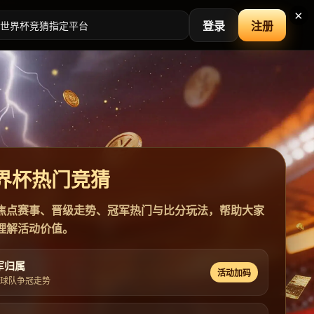
×
彩票娱乐
登录
注册领取福利