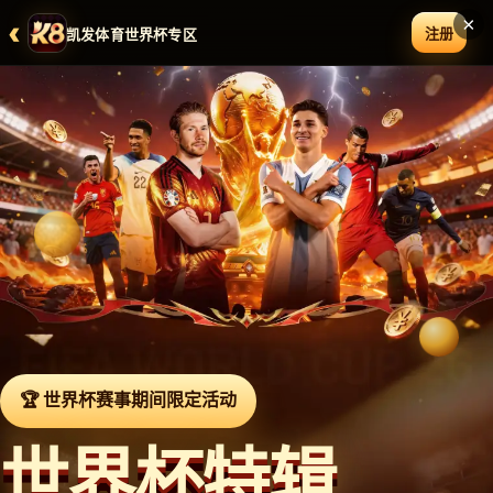
尊龙凯时就是博
×
尊龙凯时就是博
登录
注册领取福利
注册首存送彩金
PG超高爆率，参与抢红包最高8888元
立即下载
了解更多