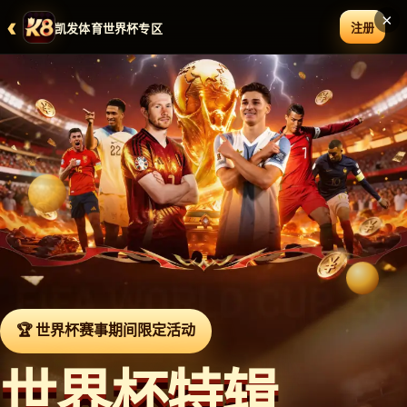
尊龙博彩
×
尊龙博彩
登录
注册领取福利
注册首存送彩金
PG超高爆率，参与抢红包最高8888元
立即下载
了解更多