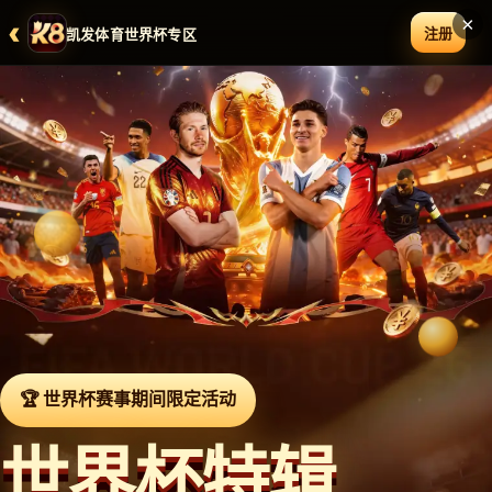
凯时尊龙
×
凯时尊龙
登录
注册领取福利
注册首存送彩金
PG超高爆率，参与抢红包最高8888元
立即下载
了解更多