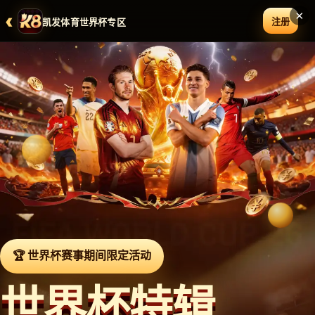
d88尊龙官网
×
d88尊龙官网
登录
注册领取福利
注册首存送彩金
PG超高爆率，参与抢红包最高8888元
立即下载
了解更多