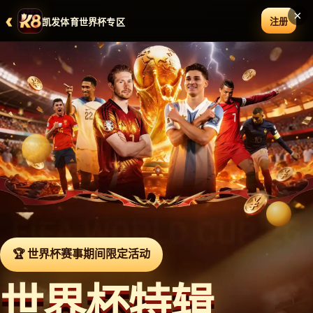
尊龙凯时官方登录
×
尊龙凯时官方登录
登录
注册领取福利
注册首存送彩金
PG超高爆率，参与抢红包最高8888元
立即下载
了解更多