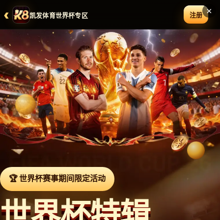
尊龙凯时足球官网
×
尊龙凯时足球官网
登录
注册领取福利
注册首存送彩金
PG超高爆率，参与抢红包最高8888元
立即下载
了解更多