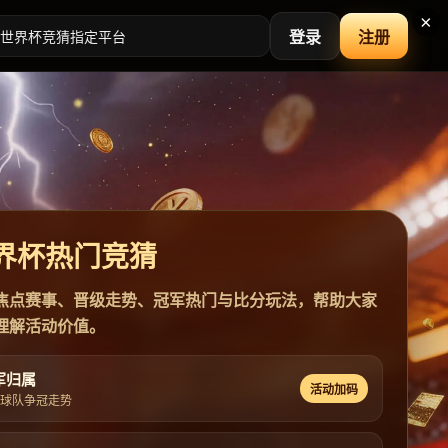
×
彩票娱乐
登录
注册领取福利