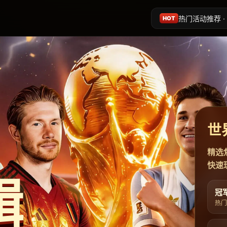
网站
页
凯时尊龙
体育电竞
电子真人
棋牌捕鱼
彩
金