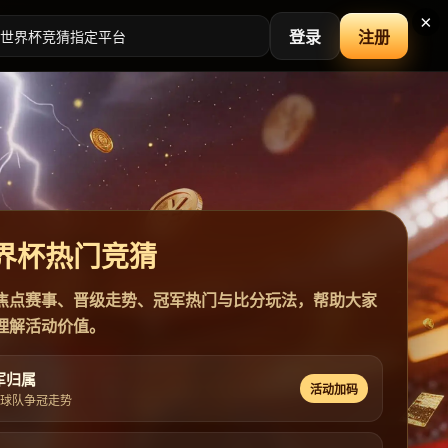
×
票娱乐
登录
注册领取福利