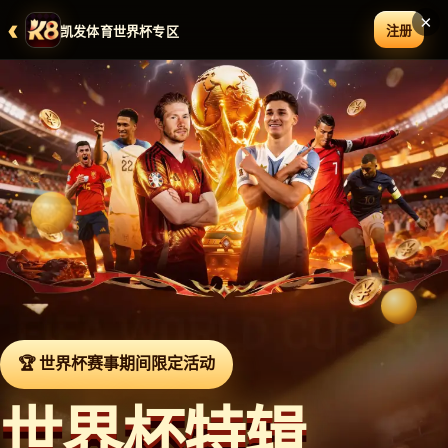
尊龙登录
×
尊龙登录
登录
注册领取福利
注册首存送彩金
PG超高爆率，参与抢红包最高8888元
立即下载
了解更多