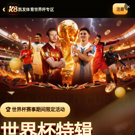
d88尊龙官网
×
d88尊龙官网
登录
注册领取福利
注册首存送彩金
PG超高爆率，参与抢红包最高8888元
立即下载
了解更多