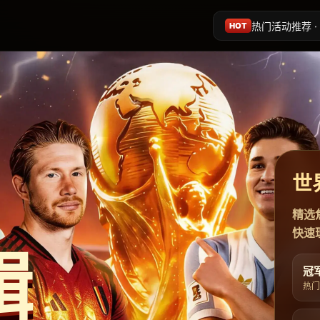
博
页
尊龙登录
体育电竞
电子真人
棋牌捕鱼
彩
金