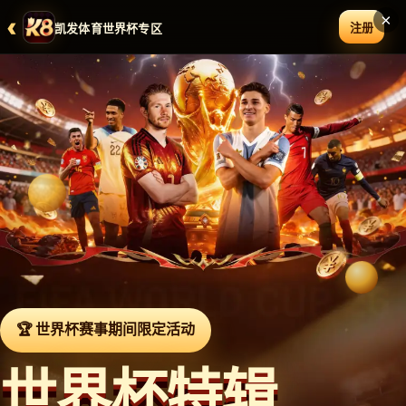
尊龙集团登录入口
×
尊龙集团登录入口
登录
注册领取福利
注册首存送彩金
PG超高爆率，参与抢红包最高8888元
立即下载
了解更多