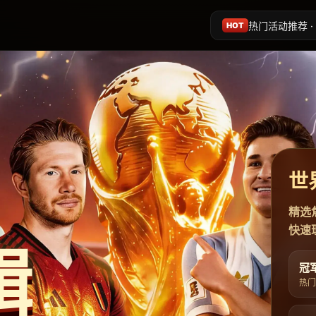
龙集团登录入口
体育电竞
电子真人
棋牌捕鱼
彩
金