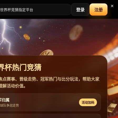
×
乐
登录
注册领取福利