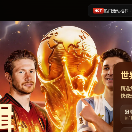
尊龙会官网
体育电竞
电子真人
棋牌捕鱼
彩票娱
金