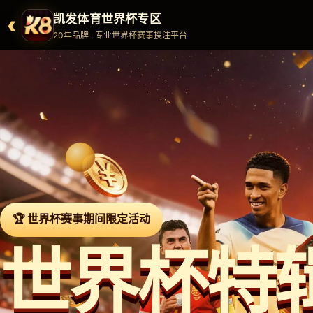
凯时尊龙
凯时尊龙
网站首页
注册首存送彩
PG超高爆率，参与抢红包最高8888元
立即下载
了解更多