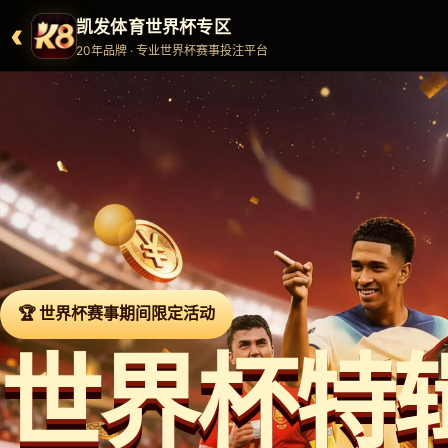
尊龙凯时就是
尊龙凯时就是博
网站首页
注册首存送彩
PG超高爆率，参与抢红包最高8888元
立即下载
了解更多