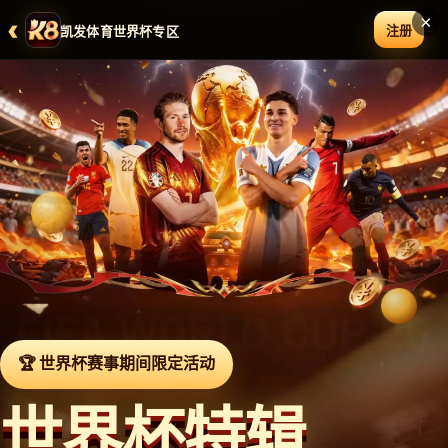
尊龙集团登录入口
×
尊龙集团登录入口
登录
注册领取福利
注册首存送彩金
PG超高爆率，参与抢红包最高8888元
立即下载
了解更多