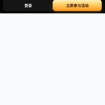
为什么选择尊龙凯时 人生就是博中国官
网？
尊龙登录流程是用户进入精彩娱乐世界的第一道安全门。我
们采用多重加密技术与动态验证机制，确保每一次账户访问
都安全无虞。流程设计极简化，兼顾高效与严谨，无论是新
用户注册还是老会员登录，都能在数秒内轻松完成。尊龙登
录系统背后是强大的技术团队支持，7x24小时监控防护，
坚决捍卫用户的账户与资金安全，让娱乐体验始于一份安
心。