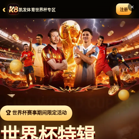
尊龙会官网
×
尊龙会官网
登录
注册领取福利
注册首存送彩金
PG超高爆率，参与抢红包最高8888元
立即下载
了解更多