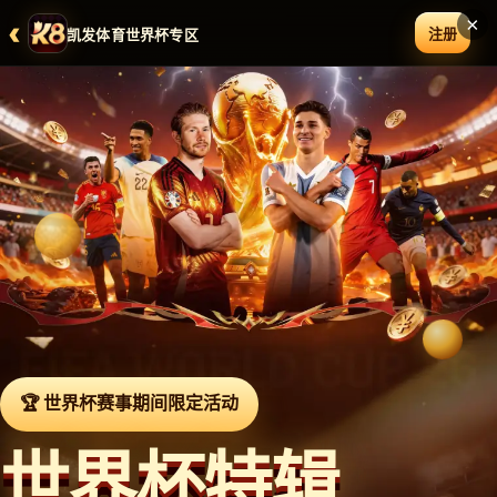
尊龙网址集团官网
×
尊龙网址集团官网
登录
注册领取福利
注册首存送彩金
PG超高爆率，参与抢红包最高8888元
立即下载
了解更多