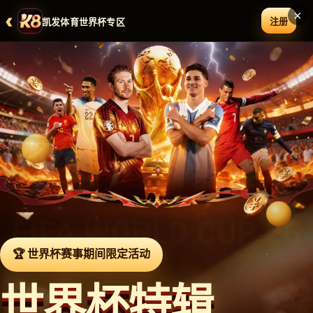
d88尊龙官网
×
d88尊龙官网
登录
注册领取福利
注册首存送彩金
PG超高爆率，参与抢红包最高8888元
立即下载
了解更多