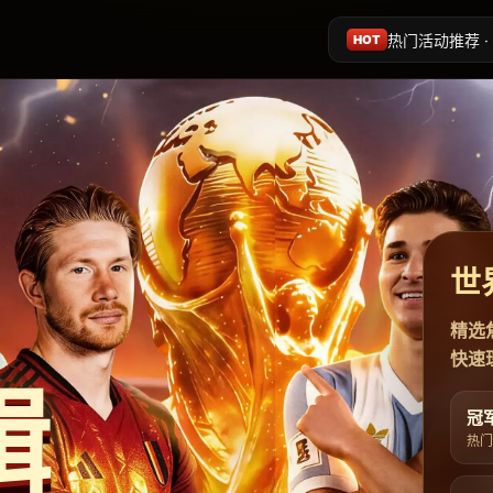
尊龙集团
体育电竞
电子真人
棋牌捕鱼
彩票
金