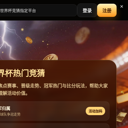
×
娱乐
登录
注册领取福利