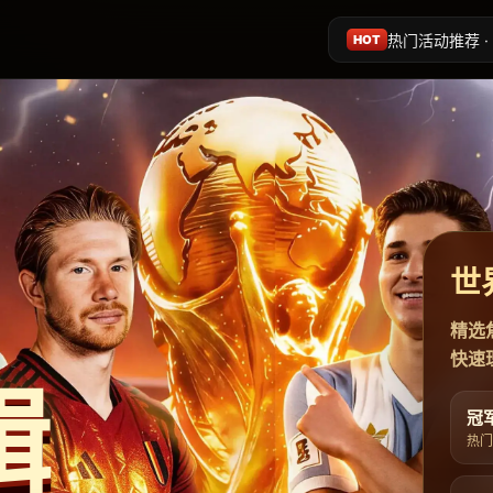
博
页
尊龙集团
体育电竞
电子真人
棋牌捕鱼
彩
金