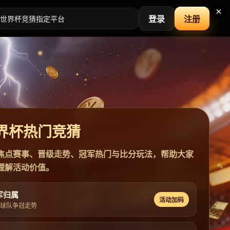
×
票娱乐
登录
注册领取福利