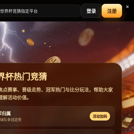
×
彩票娱乐
登录
注册领取福利