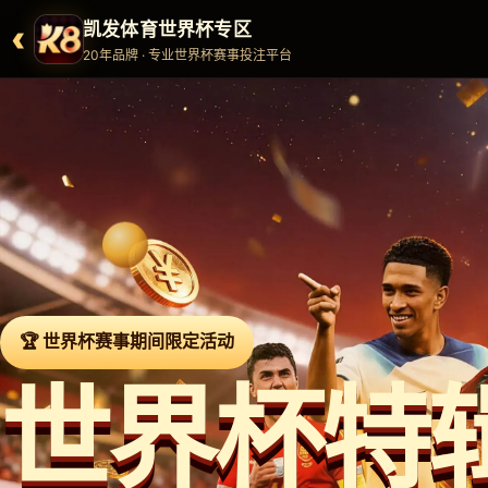
尊龙凯时官方
尊龙凯时官方登录
网站首
注册首存送彩
PG超高爆率，参与抢红包最高8888元
立即下载
了解更多