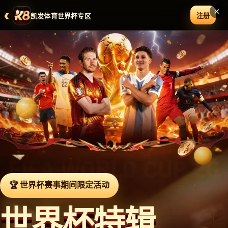
凯时尊龙
×
凯时尊龙
登录
注册领取福利
注册首存送彩金
PG超高爆率，参与抢红包最高8888元
立即下载
了解更多