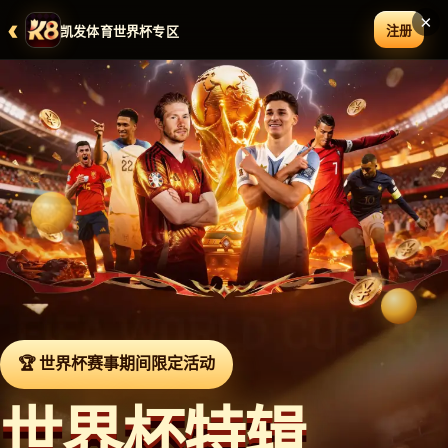
尊龙z6
×
尊龙z6
登录
注册领取福利
注册首存送彩金
PG超高爆率，参与抢红包最高8888元
立即下载
了解更多