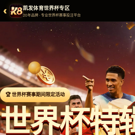
尊龙网站
尊龙网站
网站首页
尊龙凯时-人
注册首存送彩
PG超高爆率，参与抢红包最高8888元
立即下载
了解更多