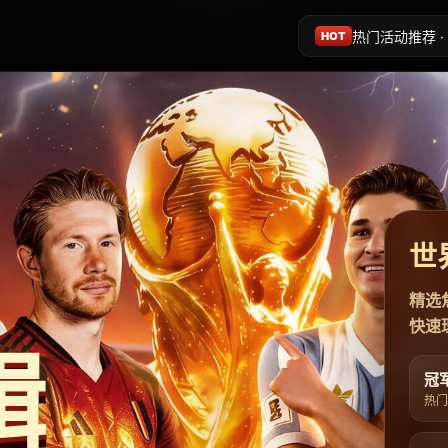
尊龙网址集团官网
体育电竞
电子真人
棋牌捕鱼
金