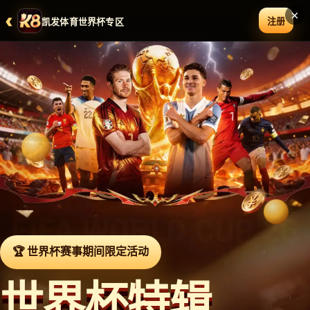
尊龙凯时足球官网
×
尊龙凯时足球官网
登录
注册领取福利
注册首存送彩金
PG超高爆率，参与抢红包最高8888元
立即下载
了解更多