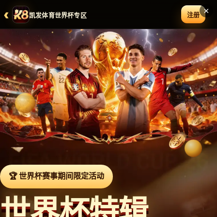
d88尊龙官网
×
d88尊龙官网
登录
注册领取福利
注册首存送彩金
PG超高爆率，参与抢红包最高8888元
立即下载
了解更多