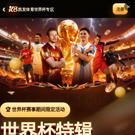
尊龙凯时-人生就是搏
×
尊龙凯时-人生就是搏(中国)
登
注册领
录
取福利
官方网站
(中国)官方网站
注册首存送彩金
PG超高爆率，参与抢红包最高8888元
立即下载
了解更多