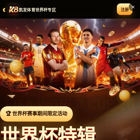
凯时尊龙
×
凯时尊龙
登录
注册领取福利
注册首存送彩金
PG超高爆率，参与抢红包最高8888元
立即下载
了解更多