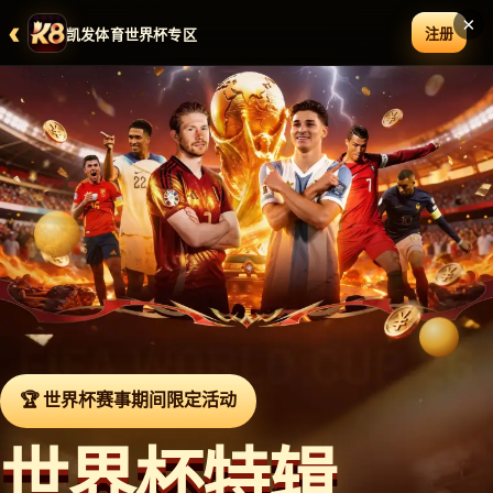
尊龙会官网
×
尊龙会官网
登录
注册领取福利
注册首存送彩金
PG超高爆率，参与抢红包最高8888元
立即下载
了解更多