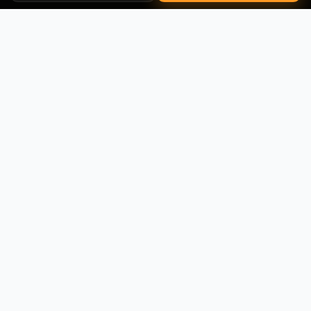
为什么选择尊龙凯时-人生就是搏(中国)
官方网站？
我们赋予尊龙凯时官方登录以主动防御的能力。系统不仅能
验证用户，更能通过行为生物识别技术（如击键动力学）持
续验证会话过程中的用户身份。一旦检测到异常，将启动多
因素验证或安全警报。这种动态保护机制，使得即便登录凭
证泄露，账户也能得到有效保护。官方登录，是一个智能、
主动的安全伙伴。