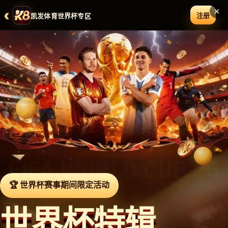
尊龙凯时就是博
×
尊龙凯时就是博
登录
注册领取福利
注册首存送彩金
PG超高爆率，参与抢红包最高8888元
立即下载
了解更多