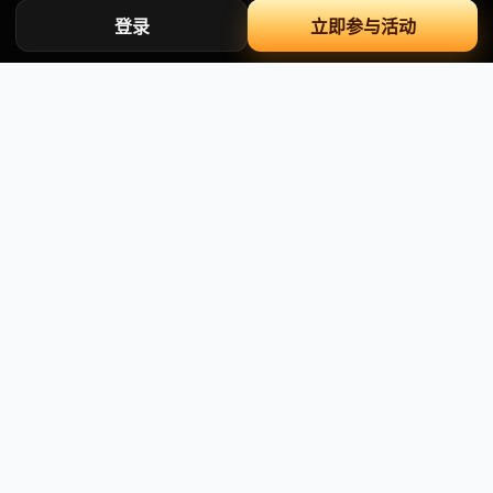
为什么选择尊龙凯时 人生就是博中国官
网？
凯时尊龙品牌象征着经典与创新的融合。我们珍视传统娱乐
项目的深厚底蕴，同时积极拥抱数字时代的变革。平台界面
融合了经典美学与现代交互设计，操作体验既怀旧又新颖。
凯时尊龙建立了完善的会员成长体系，从新手到高玩，每一
阶段都有相应的挑战与奖励。我们相信，真正的娱乐品牌应
能跨越时间，持续为用户带来新鲜感与归属感。