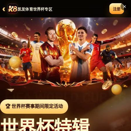
尊龙凯时搏
×
尊龙凯时搏
登录
注册领取福利
注册首存送彩金
PG超高爆率，参与抢红包最高8888元
立即下载
了解更多