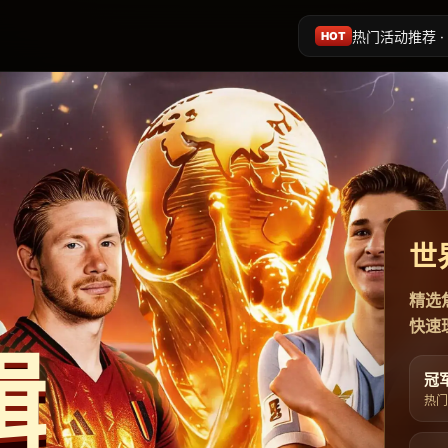
官网
尊龙网址集团官网
体育电竞
电子真人
棋牌捕鱼
金