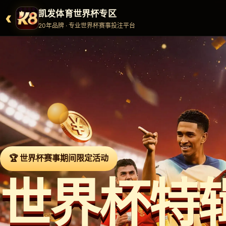
d88尊龙官网
d88尊龙官网
网站首页
注册首存送彩
PG超高爆率，参与抢红包最高8888元
立即下载
了解更多