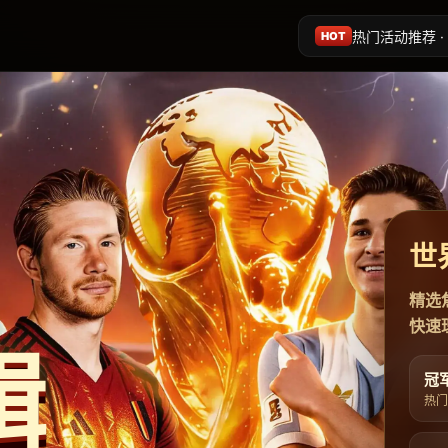
z6尊龙
体育电竞
电子真人
棋牌捕鱼
彩票娱
金