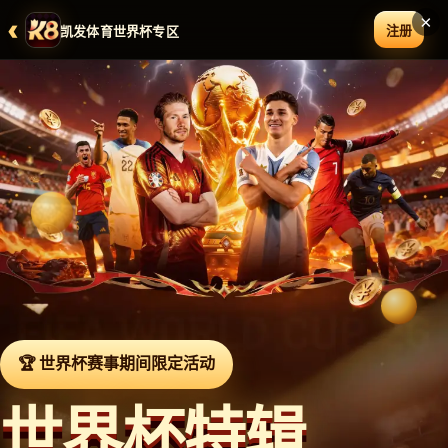
尊龙网站
×
尊龙网站
登录
注册领取福利
注册首存送彩金
PG超高爆率，参与抢红包最高8888元
立即下载
了解更多