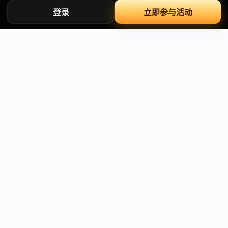
为什么选择尊龙凯时 人生就是博中国官
网？
凯时尊龙品牌象征着经典与创新的融合。我们珍视传统娱乐
项目的深厚底蕴，同时积极拥抱数字时代的变革。平台界面
融合了经典美学与现代交互设计，操作体验既怀旧又新颖。
凯时尊龙建立了完善的会员成长体系，从新手到高玩，每一
阶段都有相应的挑战与奖励。我们相信，真正的娱乐品牌应
能跨越时间，持续为用户带来新鲜感与归属感。