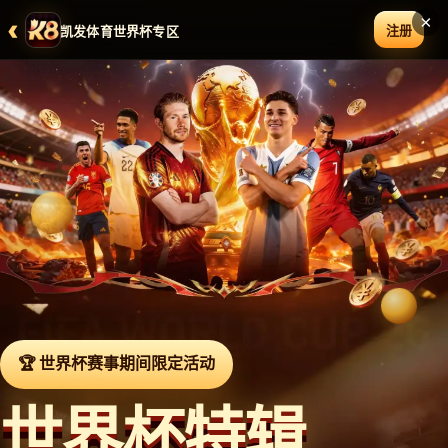
尊龙凯时 人生就是博中
×
尊龙凯时 人生就是博中国
登
注册领取
录
福利
官网
国官网
注册首存送彩金
PG超高爆率，参与抢红包最高8888元
立即下载
了解更多