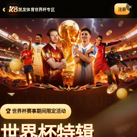
尊龙凯时搏
×
尊龙凯时搏
登录
注册领取福利
注册首存送彩金
PG超高爆率，参与抢红包最高8888元
立即下载
了解更多