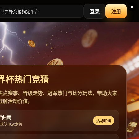
×
票娱乐
登录
注册领取福利