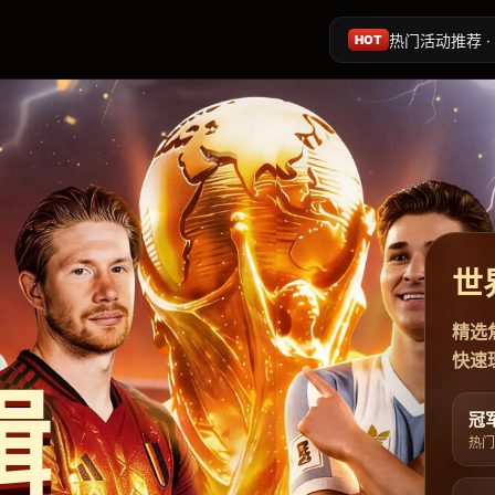
官网
页
尊龙登录
体育电竞
电子真人
棋牌捕鱼
彩
金