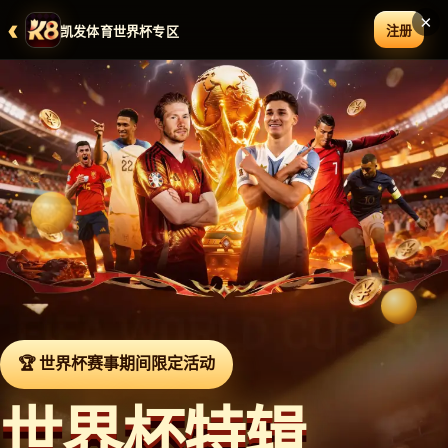
尊龙会官网
×
尊龙会官网
登录
注册领取福利
注册首存送彩金
PG超高爆率，参与抢红包最高8888元
立即下载
了解更多